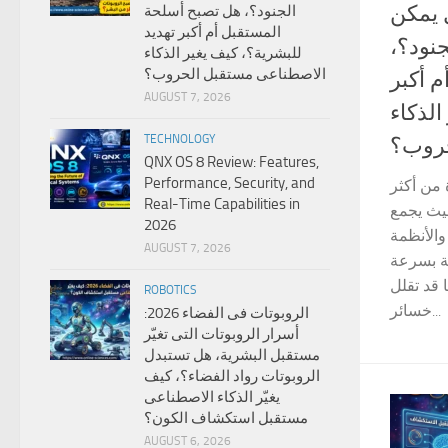
الروبوتات القاتلة 2
الجنود؟، هل تصبح أسلحة
المستقبل أم أكبر تهديد
للروب
للبشرية؟، كيف يغير الذكاء
الاصطناعى مستقبل الحروب؟
هل تص
AUGUST 7, 2026
تهديد 
TECHNOLOGY
الاصط
QNX OS 8 Review: Features,
Performance, Security, and
الروبوتا
Real-Time Capabilities in
التقنيات
2026
تطورها ب
AUGUST 7, 2026
العسكرية
غير مسبو
ROBOTICS
خسائر...
الروبوتات فى الفضاء 2026:
أسرار الروبوتات التى تغيّر
مستقبل البشرية، هل تستبدل
الروبوتات رواد الفضاء؟، كيف
يغيّر الذكاء الاصطناعى
مستقبل استكشاف الكون؟
AUGUST 6, 2026