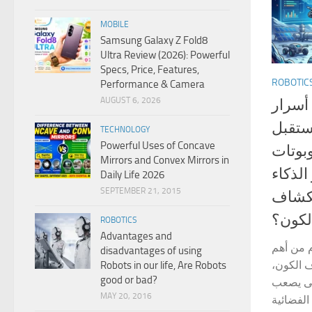
MOBILE
Samsung Galaxy Z Fold8
Ultra Review (2026): Powerful
Specs, Price, Features,
ROBOTIC
Performance & Camera
AUGUST 6, 2026
الروبوتات فى الفضاء 2026: أس
الروبو
TECHNOLOGY
Powerful Uses of Concave
البشر
Mirrors and Convex Mirrors in
رواد ا
Daily Life 2026
SEPTEMBER 21, 2015
الاصط
الكون
ROBOTICS
Advantages and
الروبوت
disadvantages of using
التقنيات
Robots in our life, Are Robots
good or bad?
حيث تنفذ
MAY 20, 2016
على الإن