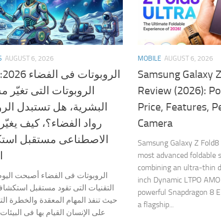
S
AUGUST 6, 2026
MOBILE
AUGUST 6, 2026
رار
Samsung Galaxy Z
تات التى تغيّر مستقبل
Review (2026): Po
ية، هل تستبدل الروبوتات
Price, Features, 
لفضاء؟، كيف يغيّر الذكاء
Camera
ناعى مستقبل استكشاف
Samsung Galaxy Z Fold8 
؟
most advanced foldable 
combining an ultra-thin de
ات فى الفضاء أصبحت اليوم من أهم
inch Dynamic LTPO AMOL
 التى تقود مستقبل استكشاف الكون،
powerful Snapdragon 8 El
 المهام المعقدة والخطرة التى يصعب
a flagship...
سان القيام بها فى البيئات الفضائية