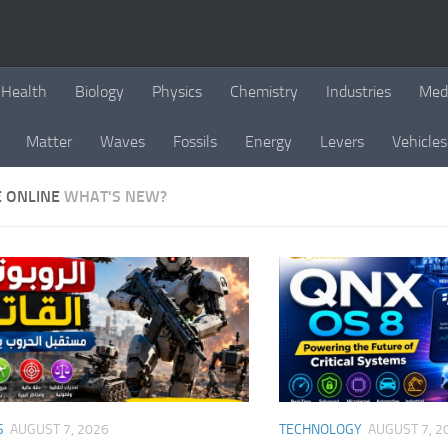
Health
Biology
Physics
Chemistry
Industries
Med
Matter
Waves
Fossils
Energy
Levers
Vehicles
E ONLINE
WHAT'S NEW?
S
AUGUST 7, 2026
TECHNOLOGY
AUGUST 7, 2