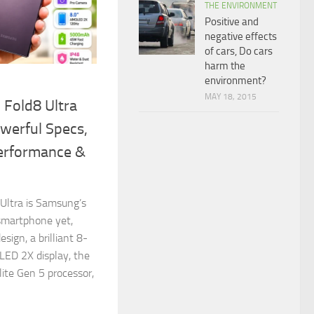
THE ENVIRONMENT
Positive and
negative effects
of cars, Do cars
harm the
environment?
MAY 18, 2015
 Fold8 Ultra
werful Specs,
Performance &
Ultra is Samsung’s
smartphone yet,
sign, a brilliant 8-
ED 2X display, the
ite Gen 5 processor,