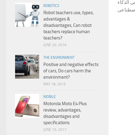
القاسية.
ROBOTICS
Robot teachers use, types,
advantages &
disadvantages, Can robot
teachers replace human
teachers?
JUNE 20, 2016
THE ENVIRONMENT
Positive and negative effects
of cars, Do cars harm the
environment?
MAY 18, 2015
MOBILE
Motorola Moto E4 Plus
review, advantages,
disadvantages and
specifications
JUNE 15, 2017