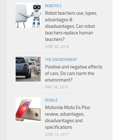
ROBOTICS
Robot teachers use, types,
advantages &
disadvantages, Can robot
teachers replace human
teachers?
JUNE 20, 2016
THE ENVIRONMENT
Positive and negative effects
of cars, Do cars harm the
environment?
MAY 18, 2015
MOBILE
Motorola Moto E4 Plus
review, advantages,
disadvantages and
specifications
JUNE 15, 2017