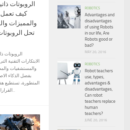
ROBOTICS
كيف تعمل 
Advantages and
disadvantages
والمميزات وال
of using Robots
تحل الروبوتات
in our life, Are
Robots good or
bad?
MAY 20, 2016
الروبوتات ذا
الابتكارات التقنية ال
ROBOTICS
والمستشفيات والمط.
Robot teachers
بفضل الذكاء الا
use, types,
المتطورة، تستطيع هذه
advantages &
disadvantages,
القرارات وتنفيذ المهام دون تدخل...
Can robot
teachers replace
human
teachers?
JUNE 20, 2016