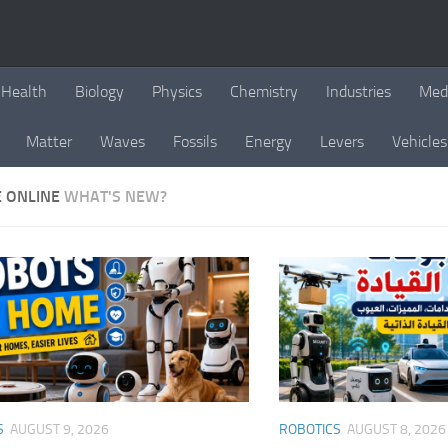
Health
Biology
Physics
Chemistry
Industries
Med
Matter
Waves
Fossils
Energy
Levers
Vehicles
E ONLINE
WHAT'S NEW?
S
AUGUST 9, 2026
ROBOTICS
AUGUST 8, 2026