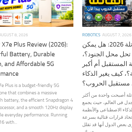
AUGUST 8, 2026
ROBOTICS
AUGUST 7, 2026
 X7e Plus Review (2026):
الروبوتات القاتلة 2026: هل يمكن
ful Battery, Durable
ن تحل محل الجنود؟
n, and Affordable 5G
المستقبل أم أكبر
rmance
؟، كيف يغير الذكاء
 مستقبل الحروب؟
e Plus is a budget-friendly 5G
one that combines a massive
اتلة أصبحت واحدة من أكثر
battery, the efficient Snapdragon 4
للجدل فى العالم، حيث يجمع
ocessor, and a smooth 120Hz display
لذكاء الاصطناعى والأنظمة
able everyday performance. Running
تخاذ قرارات قتالية بسرعة
6 with...
ى بعض الدول أنها قد تقلل
خسائر...