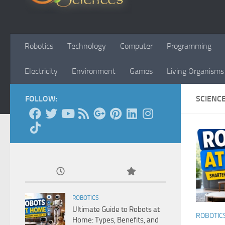
Robotics
Technology
Computer
Programming
Electricity
Environment
Games
Living Organisms
FOLLOW:
SCIENC
ROBOTICS
Ultimate Guide to Robots at
ROBOTIC
Home: Types, Benefits, and