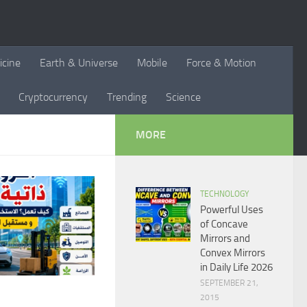
icine
Earth & Universe
Mobile
Force & Motion
Cryptocurrency
Trending
Science
MORE
TECHNOLOGY
Powerful Uses
of Concave
Mirrors and
Convex Mirrors
in Daily Life 2026
SEPTEMBER 21,
2015