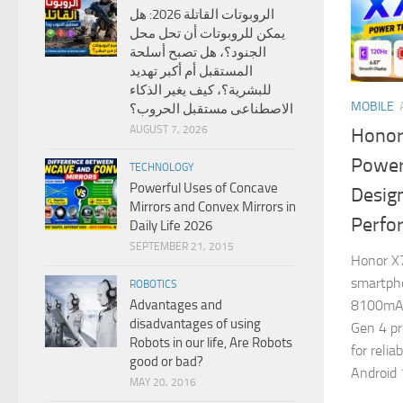
الروبوتات القاتلة 2026: هل
يمكن للروبوتات أن تحل محل
الجنود؟، هل تصبح أسلحة
المستقبل أم أكبر تهديد
للبشرية؟، كيف يغير الذكاء
MOBILE
الاصطناعى مستقبل الحروب؟
AUGUST 7, 2026
Honor
Power
TECHNOLOGY
Powerful Uses of Concave
Desig
Mirrors and Convex Mirrors in
Perfo
Daily Life 2026
SEPTEMBER 21, 2015
Honor X7
smartph
ROBOTICS
Advantages and
8100mAh 
disadvantages of using
Gen 4 pr
Robots in our life, Are Robots
for reli
good or bad?
Android 1
MAY 20, 2016