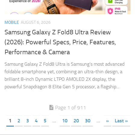
MOBILE
AUGUST 6, 2026
Samsung Galaxy Z Fold8 Ultra Review
(2026): Powerful Specs, Price, Features,
Performance & Camera
Samsung Galaxy Z Fold8 Ultra is Samsung’s most advanced
foldable smartphone yet, combining an ultra-thin design, a
brilliant 8-inch Dynamic LTPO AMOLED 2X display, the
powerful Snapdragon 8 Elite Gen 5 processor, a flagship...
Page 1 of 911
1
2
3
4
5
...
10
20
30
...
»
Last »